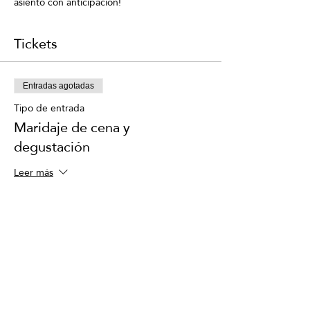
asiento con anticipación!
Tickets
Entradas agotadas
Tipo de entrada
Maridaje de cena y
degustación
Leer más
Precio
USD 150.00
+USD 3.75 de comisión de servicio de
entradas
Este evento está agotado