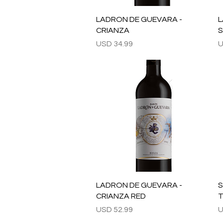
Vista rápida
LADRON DE GUEVARA -
L
CRIANZA
S
Precio
P
USD 34.99
U
Vista rápida
LADRON DE GUEVARA -
S
CRIANZA RED
T
Precio
P
USD 52.99
U