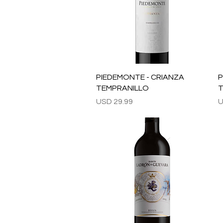
Vista rápida
PIEDEMONTE - CRIANZA
P
TEMPRANILLO
T
Precio
P
USD 29.99
U