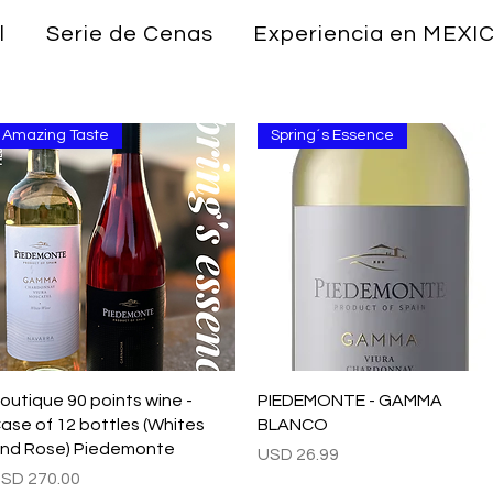
l
Serie de Cenas
Experiencia en MEXI
Amazing Taste
Spring´s Essence
Vista rápida
Vista rápida
outique 90 points wine -
PIEDEMONTE - GAMMA
ase of 12 bottles (Whites
BLANCO
nd Rose) Piedemonte
Precio
USD 26.99
recio
SD 270.00