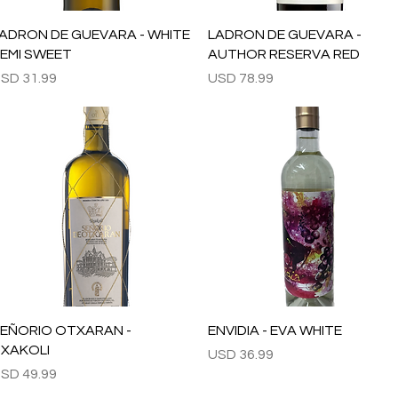
Vista rápida
Vista rápida
ADRON DE GUEVARA - WHITE
LADRON DE GUEVARA -
EMI SWEET
AUTHOR RESERVA RED
recio
Precio
SD 31.99
USD 78.99
Vista rápida
Vista rápida
EÑORIO OTXARAN -
ENVIDIA - EVA WHITE
XAKOLI
Precio
USD 36.99
recio
SD 49.99