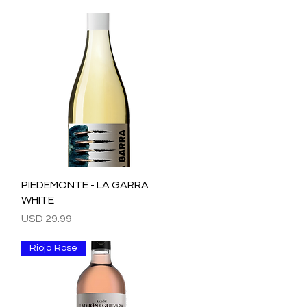
Vista rápida
PIEDEMONTE - LA GARRA
WHITE
Precio
USD 29.99
Rioja Rose