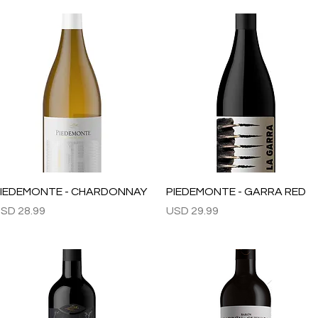
Vista rápida
Vista rápida
IEDEMONTE - CHARDONNAY
PIEDEMONTE - GARRA RED
recio
Precio
SD 28.99
USD 29.99