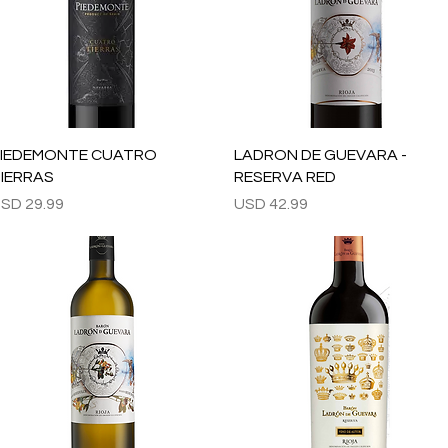
Vista rápida
Vista rápida
IEDEMONTE CUATRO
LADRON DE GUEVARA -
IERRAS
RESERVA RED
recio
Precio
SD 29.99
USD 42.99