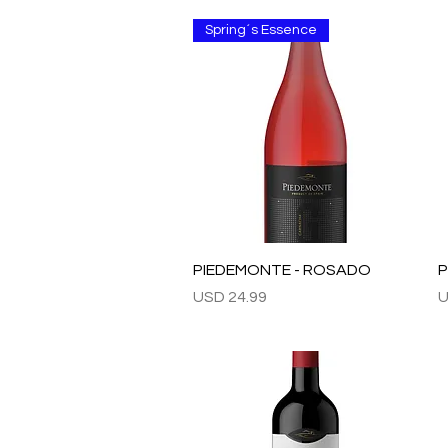
Spring´s Essence
Vista rápida
PIEDEMONTE - ROSADO
P
Precio
P
USD 24.99
U