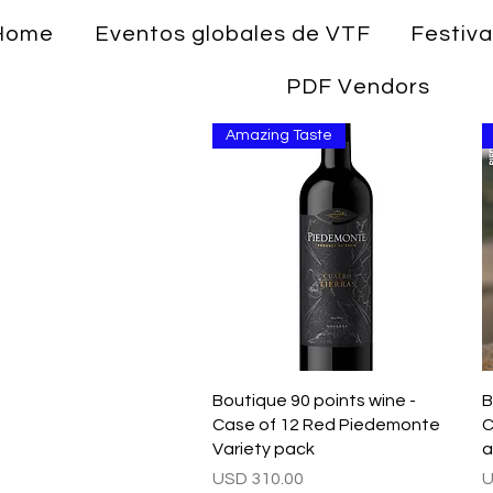
Home
Eventos globales de VTF
Festiva
PDF Vendors
Amazing Taste
Vista rápida
Boutique 90 points wine -
B
Case of 12 Red Piedemonte
C
Variety pack
a
Precio
P
USD 310.00
U