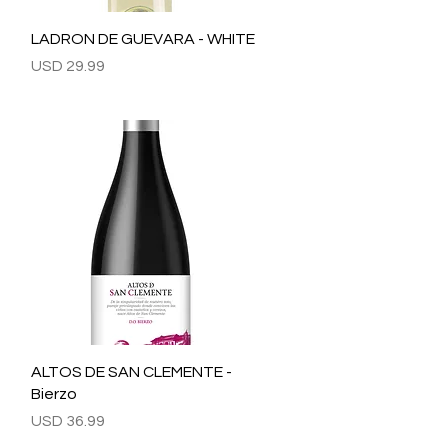
Vista rápida
LADRON DE GUEVARA - WHITE
Precio
USD 29.99
Vista rápida
ALTOS DE SAN CLEMENTE -
Bierzo
Precio
USD 36.99