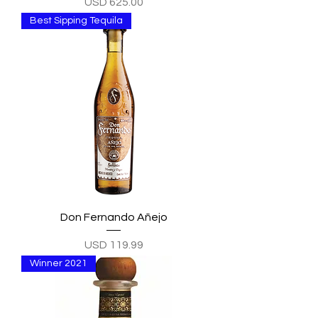
Precio
USD 625.00
Best Sipping Tequila
Don Fernando Añejo
Precio
USD 119.99
Winner 2021