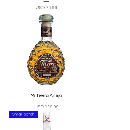
Precio
USD 74.99
Mi Tierra Anejo
Precio
USD 119.99
Small batch