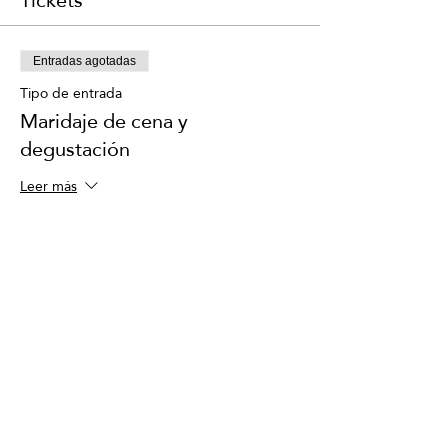
Tickets
Entradas agotadas
Tipo de entrada
Maridaje de cena y
degustación
Leer más
Precio
USD 125.00
+USD 3.13 de comisión de servicio de
entradas
Este evento está agotado