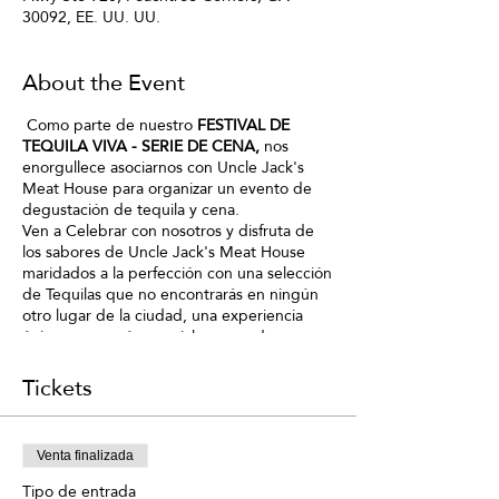
30092, EE. UU. UU.
About the Event
Como parte de nuestro
FESTIVAL DE
TEQUILA VIVA - SERIE DE CENA,
nos
enorgullece asociarnos con Uncle Jack's
Meat House para organizar un evento de
degustación de tequila y cena.
Ven a Celebrar con nosotros y disfruta de
los sabores de Uncle Jack's Meat House
maridados a la perfección con una selección
de Tequilas que no encontrarás en ningún
otro lugar de la ciudad, una experiencia
única con menú especial preparado
especialmente para este evento, creación
del chef “D”, será hospedado por el Sr.
Tickets
Tequila
Juan Bonilla.
¡El espacio es limitado, así que no se
demore en comprar su boleto ahora!
Venta finalizada
Tendrá la oportunidad de conocer nuestra
EXPERIENCIA
, un viaje a algunas destilerías
Tipo de entrada