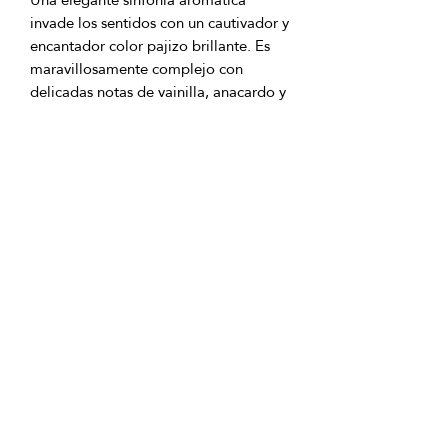
invade los sentidos con un cautivador y
encantador color pajizo brillante. Es
maravillosamente complejo con
delicadas notas de vainilla, anacardo y
arce y un toque de anís. Las notas de
caramelo son el resultado del tiempo
de crianza en barricas de roble blanco
americano.
Síguenos
para acceder a promociones
y ofertas especiales.!
info@vivatequilafestival.com
Uso de Cookies
Actualizaciones
de COVID