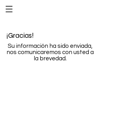
¡Gracias!
Su información ha sido enviada,
nos comunicaremos con usted a
la brevedad.
Síguenos
para acceder a promociones
y ofertas especiales.!
info@vivatequilafestival.com