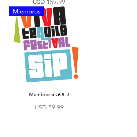
Precio
USD 159.99
Miembros
Membresía GOLD
Precio
USD 59.99